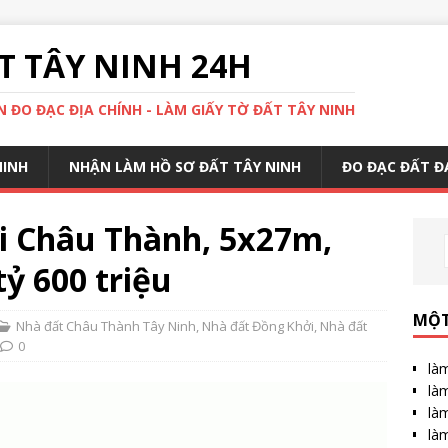
 TÂY NINH 24H
 ĐO ĐẠC ĐỊA CHÍNH - LÀM GIẤY TỜ ĐẤT TÂY NINH
NINH
NHẬN LÀM HỒ SƠ ĐẤT TÂY NINH
ĐO ĐẠC ĐẤT Đ
i Châu Thành, 5x27m,
tỷ 600 triệu
MỘT
Nhà đất Châu Thành Tây Ninh
,
Nhà đất Đồng Khởi
,
Nhà đất
0
làm
làm
làm
làm