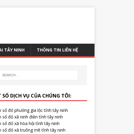
AI TÂY NINH
THÔNG TIN LIÊN HỆ
 SỐ DỊCH VỤ CỦA CHÚNG TÔI:
 sổ đỏ phường gia lộc tỉnh tây ninh
 sổ đỏ xã ninh điền tỉnh tây ninh
 sổ đỏ xã hòa hội tỉnh tây ninh
 sổ đỏ xã truông mít tỉnh tây ninh