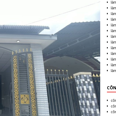
làm
làm
làm
là
làm
làm
là
làm
làm
làm
là
làm
là
CÔN
cô
côn
cô