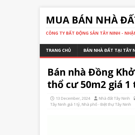
MUA BÁN NHÀ ĐẤT
CÔNG TY BẤT ĐỘNG SẢN TÂY NINH - NHẬN
TRANG CHỦ
BÁN NHÀ ĐẤT TẠI TÂY 
Bán nhà Đồng Khở
thổ cư 50m2 giá 1 
13 December, 2024
Nhà đất Tây Ninh
Tây Ninh giá 1 tỷ
,
Nhà phố - Biệt thự Tây Ninh