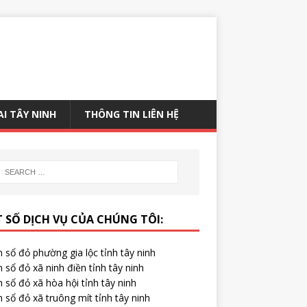
AI TÂY NINH
THÔNG TIN LIÊN HỆ
 SỐ DỊCH VỤ CỦA CHÚNG TÔI:
 sổ đỏ phường gia lộc tỉnh tây ninh
 sổ đỏ xã ninh điền tỉnh tây ninh
 sổ đỏ xã hòa hội tỉnh tây ninh
 sổ đỏ xã truông mít tỉnh tây ninh