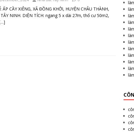
làm
RÍ: ẤP CẦY XIÊNG, XÃ ĐỒNG KHỞI, HUYỆN CHÂU THÀNH,
làm
TÂY NINH. DIỆN TÍCH: ngang 5 x dài 27m, thổ cư 50m2,
làm
[…]
là
làm
làm
là
làm
làm
làm
là
làm
CÔN
cô
côn
cô
côn