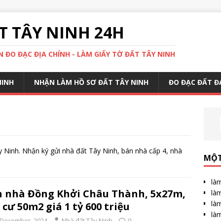
 TÂY NINH 24H
 ĐO ĐẠC ĐỊA CHÍNH - LÀM GIẤY TỜ ĐẤT TÂY NINH
NINH
NHẬN LÀM HỒ SƠ ĐẤT TÂY NINH
ĐO ĐẠC ĐẤT Đ
Ninh. Nhận ký gửi nhà đất Tây Ninh, bán nhà cấp 4, nhà
MỘT
làm
 nhà Đồng Khởi Châu Thành, 5x27m,
làm
làm
 cư 50m2 giá 1 tỷ 600 triệu
làm
 December, 2024
Nhà đất Tây Ninh
0