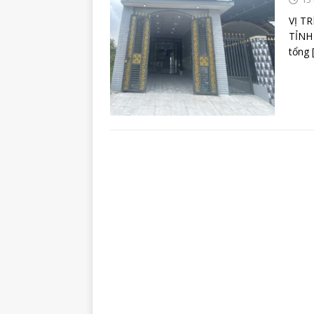
VỊ T
TỈNH 
tổng