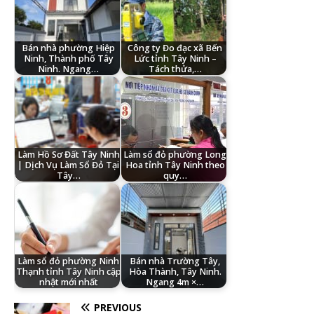
Bán nhà phường Hiệp
Công ty Đo đạc xã Bến
Ninh, Thành phố Tây
Lức tỉnh Tây Ninh –
Ninh. Ngang…
Tách thửa,…
Làm Hồ Sơ Đất Tây Ninh
Làm sổ đỏ phường Long
| Dịch Vụ Làm Sổ Đỏ Tại
Hoa tỉnh Tây Ninh theo
Tây…
quy…
Làm sổ đỏ phường Ninh
Bán nhà Trường Tây,
Thạnh tỉnh Tây Ninh cập
Hòa Thành, Tây Ninh.
nhật mới nhất
Ngang 4m ×…
PREVIOUS