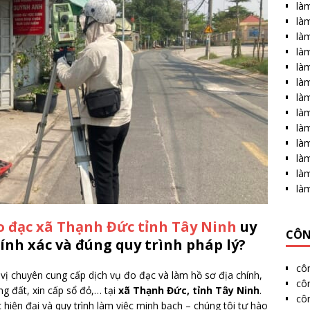
làm
làm
làm
là
làm
làm
là
làm
làm
làm
là
làm
là
o đạc xã Thạnh Đức tỉnh Tây Ninh
uy
CÔN
hính xác và đúng quy trình pháp lý?
cô
vị chuyên cung cấp dịch vụ đo đạc và làm hồ sơ địa chính,
côn
g đất, xin cấp sổ đỏ,… tại
xã Thạnh Đức, tỉnh Tây Ninh
.
cô
hiện đại và quy trình làm việc minh bạch – chúng tôi tự hào