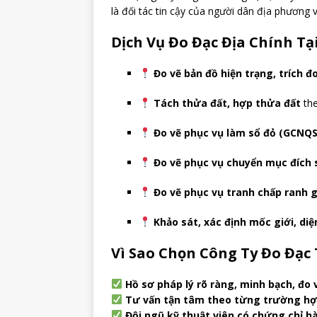
là đối tác tin cậy của người dân địa phương
Dịch Vụ Đo Đạc Địa Chính T
Đo vẽ bản đồ hiện trạng, trích đ
Tách thửa đất, hợp thửa đất
the
Đo vẽ phục vụ làm sổ đỏ (GCNQS
Đo vẽ phục vụ chuyển mục đích 
Đo vẽ phục vụ tranh chấp ranh g
Khảo sát, xác định mốc giới, diệ
Vì Sao Chọn Công Ty Đo Đạc
Hồ sơ pháp lý rõ ràng, minh bạch, đo 
Tư vấn tận tâm theo từng trường hợ
Đội ngũ kỹ thuật viên có chứng chỉ h