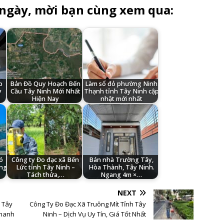
 ngày, mời bạn cùng xem qua:
p
Bản Đồ Quy Hoạch Bến
Làm sổ đỏ phường Ninh
y
Cầu Tây Ninh Mới Nhất
Thạnh tỉnh Tây Ninh cập
Hiện Nay
nhật mới nhất
ó
Công ty Đo đạc xã Bến
Bán nhà Trường Tây,
ông
Lức tỉnh Tây Ninh –
Hòa Thành, Tây Ninh.
Tách thửa,…
Ngang 4m ×…
NEXT
h Tây
Công Ty Đo Đạc Xã Truông Mít Tỉnh Tây
nhanh
Ninh – Dịch Vụ Uy Tín, Giá Tốt Nhất