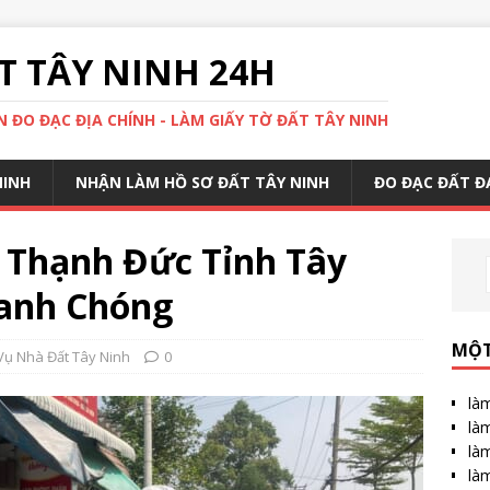
 TÂY NINH 24H
 ĐO ĐẠC ĐỊA CHÍNH - LÀM GIẤY TỜ ĐẤT TÂY NINH
NINH
NHẬN LÀM HỒ SƠ ĐẤT TÂY NINH
ĐO ĐẠC ĐẤT Đ
 Thạnh Đức Tỉnh Tây
hanh Chóng
MỘT
Vụ Nhà Đất Tây Ninh
0
làm
làm
làm
làm