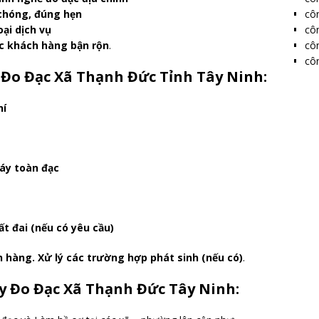
côn
 chóng, đúng hẹn
côn
oại dịch vụ
côn
ặc khách hàng bận rộn
.
côn
 Đo Đạc Xã Thạnh Đức Tỉnh Tây Ninh:
hí
áy toàn đạc
t đai (nếu có yêu cầu)
h hàng. Xử lý các trường hợp phát sinh (nếu có)
.
y Đo Đạc Xã Thạnh Đức Tây Ninh: