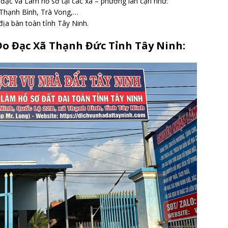
đạc và Làm hồ sơ tại các xã – phường lân cận như:
Thạnh Bình, Trà Vong,…
địa bàn toàn tỉnh Tây Ninh.
Đo Đạc Xã Thạnh Đức Tỉnh Tây Ninh: