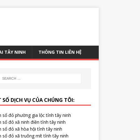
AI TÂY NINH
THÔNG TIN LIÊN HỆ
 SỐ DỊCH VỤ CỦA CHÚNG TÔI:
 sổ đỏ phường gia lộc tỉnh tây ninh
 sổ đỏ xã ninh điền tỉnh tây ninh
 sổ đỏ xã hòa hội tỉnh tây ninh
 sổ đỏ xã truông mít tỉnh tây ninh