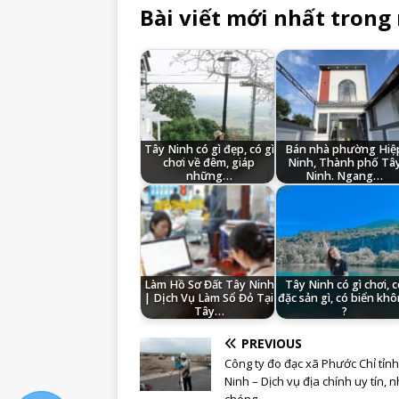
Bài viết mới nhất trong
Tây Ninh có gì đẹp, có gì
Bán nhà phường Hiệ
chơi về đêm, giáp
Ninh, Thành phố Tâ
những…
Ninh. Ngang…
Làm Hồ Sơ Đất Tây Ninh
Tây Ninh có gì chơi, c
| Dịch Vụ Làm Sổ Đỏ Tại
đặc sản gì, có biển kh
Tây…
?
PREVIOUS
Công ty đo đạc xã Phước Chỉ tỉn
Ninh – Dịch vụ địa chính uy tín, 