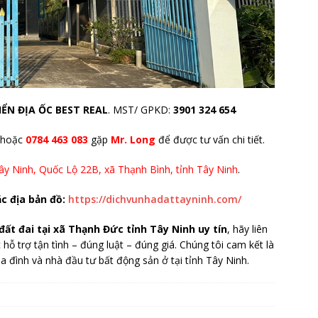
ỂN ĐỊA ỐC BEST REAL
. MST/ GPKD:
3901 324 654
 hoặc
0784 463 083
gặp
Mr. Long
để được tư vấn chi tiết.
y Ninh, Quốc Lộ 22B, xã Thạnh Bình, tỉnh Tây Ninh
.
c địa bản đồ:
https://dichvunhadattayninh.com/
đất đai tại xã Thạnh Đức tỉnh Tây Ninh uy tín
, hãy liên
ỗ trợ tận tình – đúng luật – đúng giá. Chúng tôi cam kết là
a đình và nhà đầu tư bất động sản ở tại tỉnh Tây Ninh.