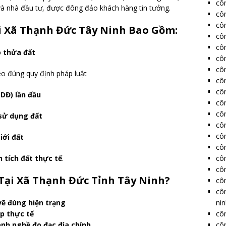
côn
 và nhà đầu tư, được đông đảo khách hàng tin tưởng.
cô
cô
ại Xã Thạnh Đức Tây Ninh Bao Gồm:
côn
côn
o thửa đất
côn
côn
o đúng quy định pháp luật
côn
côn
DĐ) lần đầu
côn
côn
sử dụng đất
côn
côn
iới đất
côn
côn
n tích đất thực tế
.
côn
 Tại Xã Thạnh Đức Tỉnh Tây Ninh?
côn
cô
ni
vẽ đúng hiện trạng
côn
p thực tế
côn
ành nghề đo đạc địa chính