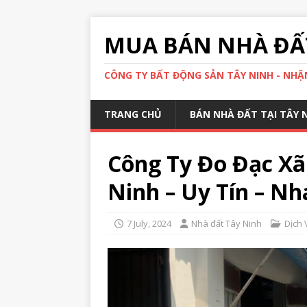
MUA BÁN NHÀ ĐẤT
CÔNG TY BẤT ĐỘNG SẢN TÂY NINH - NHẬN
TRANG CHỦ
BÁN NHÀ ĐẤT TẠI TÂY 
Công Ty Đo Đạc Xã
Ninh – Uy Tín – N
7 July, 2024
Nhà đất Tây Ninh
Dịch 