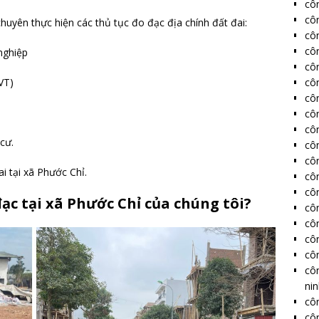
côn
cô
chuyên thực hiện các thủ tục đo đạc địa chính đất đai:
cô
côn
nghiệp
côn
côn
VT)
côn
côn
côn
cư.
côn
côn
ai tại xã Phước Chỉ.
côn
côn
ạc tại xã Phước Chỉ của chúng tôi?
côn
côn
côn
côn
cô
ni
côn
côn