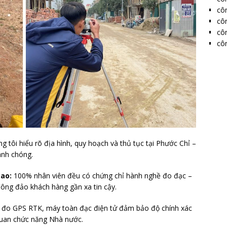
côn
côn
côn
côn
g tôi hiểu rõ địa hình, quy hoạch và thủ tục tại Phước Chỉ –
anh chóng.
cao:
100% nhân viên đều có chứng chỉ hành nghề đo đạc –
ông đảo khách hàng gần xa tin cậy.
đo GPS RTK, máy toàn đạc điện tử đảm bảo độ chính xác
 quan chức năng Nhà nước.