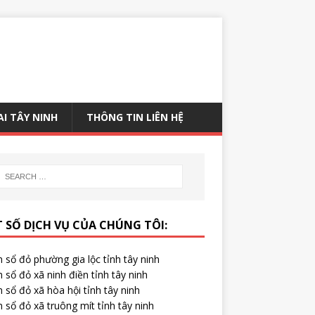
AI TÂY NINH
THÔNG TIN LIÊN HỆ
 SỐ DỊCH VỤ CỦA CHÚNG TÔI:
 sổ đỏ phường gia lộc tỉnh tây ninh
 sổ đỏ xã ninh điền tỉnh tây ninh
 sổ đỏ xã hòa hội tỉnh tây ninh
 sổ đỏ xã truông mít tỉnh tây ninh