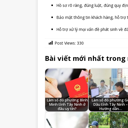
Hồ sơ rõ ràng, đúng luật, đúng quy đị
Bảo mật thông tin khách hàng, hỗ trợ tậ
Hỗ trợ xử lý mọi vấn đề phát sinh về đấ
Post Views:
330
Bài viết mới nhất trong
Làm sổ đỏ phường Bình
Làm sổ đỏ phường G
Minh tỉnh Tây Ninh ở
Dầu tỉnh Tây Ninh –
đâu uy tín?
Hướng dẫn…