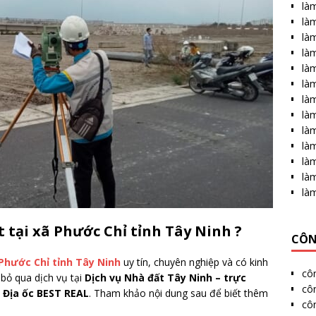
làm
làm
làm
là
làm
làm
là
làm
làm
làm
là
làm
là
 tại xã Phước Chỉ tỉnh Tây Ninh ?
CÔN
Phước Chỉ tỉnh Tây Ninh
uy tín, chuyên nghiệp và có kinh
cô
 bỏ qua dịch vụ tại
Dịch vụ Nhà đất Tây Ninh – trực
côn
 Địa ốc BEST REAL
. Tham khảo nội dung sau để biết thêm
cô