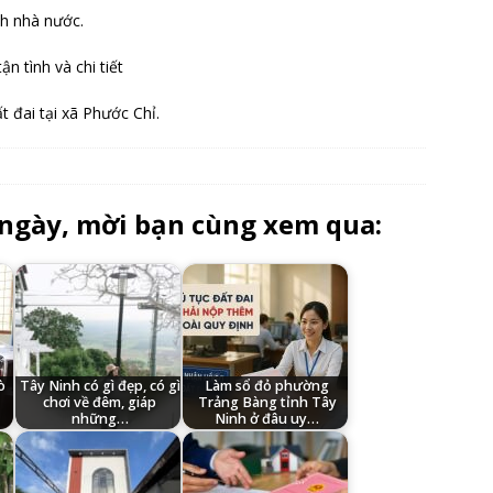
nh nhà nước.
n tình và chi tiết
t đai tại xã Phước Chỉ.
 ngày, mời bạn cùng xem qua:
ò
Tây Ninh có gì đẹp, có gì
Làm sổ đỏ phường
chơi về đêm, giáp
Trảng Bàng tỉnh Tây
những…
Ninh ở đâu uy…