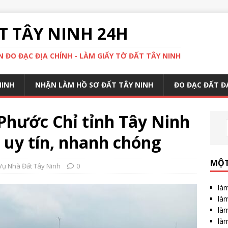
 TÂY NINH 24H
 ĐO ĐẠC ĐỊA CHÍNH - LÀM GIẤY TỜ ĐẤT TÂY NINH
NINH
NHẬN LÀM HỒ SƠ ĐẤT TÂY NINH
ĐO ĐẠC ĐẤT Đ
 Phước Chỉ tỉnh Tây Ninh
h uy tín, nhanh chóng
MỘT
Vụ Nhà Đất Tây Ninh
0
làm
làm
làm
làm