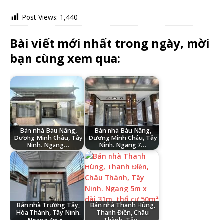
Post Views:
1,440
Bài viết mới nhất trong ngày, mời
bạn cùng xem qua:
Bán nhà Bàu Năng,
Bán nhà Bàu Năng,
Dương Minh Châu, Tây
Dương Minh Châu, Tây
Ninh. Ngang…
Ninh. Ngang 7…
Bán nhà Trường Tây,
Bán nhà Thanh Hùng,
Hòa Thành, Tây Ninh.
Thanh Điền, Châu
Ngang 4m ×…
Thành, Tây…