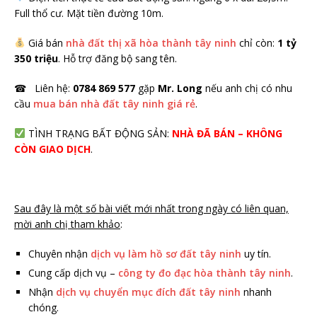
Full thổ cư. Mặt tiền đường 10m.
Giá bán
nhà đất thị xã hòa thành tây ninh
chỉ còn:
1 tỷ
350 triệu
. Hỗ trợ đăng bộ sang tên.
☎ Liên hệ:
0784 869 577
gặp
Mr. Long
nếu anh chị có nhu
cầu
mua bán nhà đất tây ninh giá rẻ
.
TÌNH TRẠNG BẤT ĐỘNG SẢN:
NHÀ ĐÃ BÁN – KHÔNG
CÒN GIAO DỊCH
.
Sau đây là một số bài viết mới nhất trong ngày có liên quan,
mời anh chị tham khảo
:
Chuyên nhận
dịch vụ làm hồ sơ đất tây ninh
uy tín.
Cung cấp dịch vụ –
công ty đo đạc hòa thành tây ninh
.
Nhận
dịch vụ chuyển mục đích đất tây ninh
nhanh
chóng.