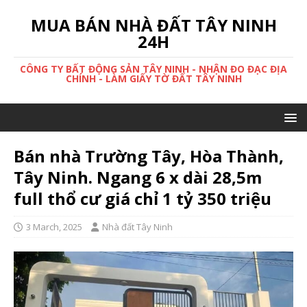
MUA BÁN NHÀ ĐẤT TÂY NINH
24H
CÔNG TY BẤT ĐỘNG SẢN TÂY NINH - NHẬN ĐO ĐẠC ĐỊA
CHÍNH - LÀM GIẤY TỜ ĐẤT TÂY NINH
Bán nhà Trường Tây, Hòa Thành,
Tây Ninh. Ngang 6 x dài 28,5m
full thổ cư giá chỉ 1 tỷ 350 triệu
3 March, 2025
Nhà đất Tây Ninh