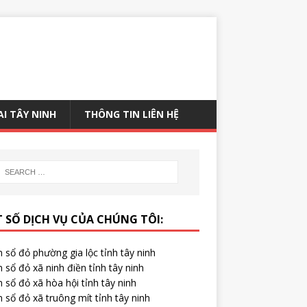
AI TÂY NINH
THÔNG TIN LIÊN HỆ
 SỐ DỊCH VỤ CỦA CHÚNG TÔI:
 sổ đỏ phường gia lộc tỉnh tây ninh
 sổ đỏ xã ninh điền tỉnh tây ninh
 sổ đỏ xã hòa hội tỉnh tây ninh
 sổ đỏ xã truông mít tỉnh tây ninh