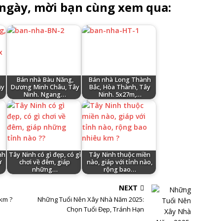
 ngày, mời bạn cùng xem qua:
Bán nhà Bàu Năng,
Bán nhà Long Thành
ây
Dương Minh Châu, Tây
Bắc, Hòa Thành, Tây
Ninh. Ngang…
Ninh. 5x27m,…
nh
Tây Ninh có gì đẹp, có gì
Tây Ninh thuộc miền
ở
chơi về đêm, giáp
nào, giáp với tỉnh nào,
những…
rộng bao…
NEXT
 km ?
Những Tuổi Nên Xây Nhà Năm 2025:
Chọn Tuổi Đẹp, Tránh Hạn