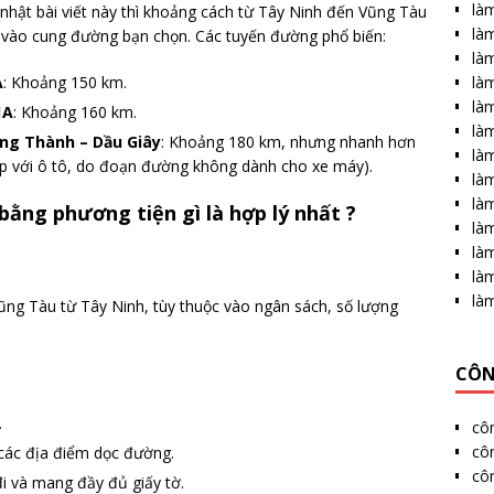
làm
p nhật bài viết này thì khoảng cách từ Tây Ninh đến Vũng Tàu
làm
c vào cung đường bạn chọn. Các tuyến đường phổ biến:
làm
là
A
: Khoảng 150 km.
làm
1A
: Khoảng 160 km.
làm
ong Thành – Dầu Giây
: Khoảng 180 km, nhưng nhanh hơn
là
ợp với ô tô, do đoạn đường không dành cho xe máy).
làm
làm
bằng phương tiện gì là hợp lý nhất ?
làm
là
làm
là
ũng Tàu từ Tây Ninh, tùy thuộc vào ngân sách, số lượng
CÔN
.
cô
côn
 các địa điểm dọc đường.
cô
đi và mang đầy đủ giấy tờ.