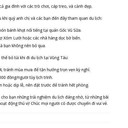
cả gia đình với các trò chơi, cáp treo, và cảnh đẹp.
khi quý anh chị và các bạn đến đây tham quan du lịch:
ón bánh khọt nổi tiếng tại quán Gốc Vú Sữa.
hợ Xóm Lưới hoặc các nhà hàng dọc bờ biển.
à bạn không nên bỏ qua.
ể bỏ túi khi đi du lịch tại Vũng Tàu:
4, tránh mùa mưa để tận hưởng trọn vẹn kỳ nghỉ.
000 đồng/người tùy lịch trình.
n hoặc dịp lễ, nên đặt trước để tránh hết phòng.
cho bạn những trải nghiệm du lịch đáng nhớ, từ những bãi
oạt động thú vị! Chúc mọi người có được chuyến đi vui vẻ.