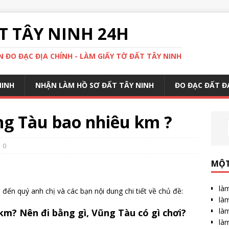
 TÂY NINH 24H
 ĐO ĐẠC ĐỊA CHÍNH - LÀM GIẤY TỜ ĐẤT TÂY NINH
NINH
NHẬN LÀM HỒ SƠ ĐẤT TÂY NINH
ĐO ĐẠC ĐẤT Đ
ng Tàu bao nhiêu km ?
0
MỘT
làm
 đến quý anh chị và các bạn nội dung chi tiết về chủ đề:
làm
làm
km? Nên đi bằng gì, Vũng Tàu có gì chơi?
làm