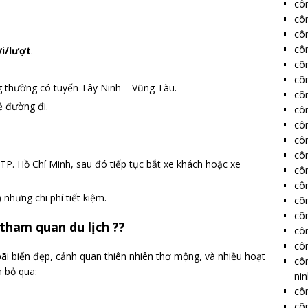
côn
cô
cô
côn
i/lượt
.
côn
côn
 thường có tuyến Tây Ninh – Vũng Tàu.
côn
ề đường đi.
côn
côn
côn
côn
TP. Hồ Chí Minh, sau đó tiếp tục bắt xe khách hoặc xe
côn
côn
 nhưng chi phí tiết kiệm.
côn
côn
 tham quan du lịch ??
côn
côn
bãi biển đẹp, cảnh quan thiên nhiên thơ mộng, và nhiều hoạt
cô
n bỏ qua:
ni
côn
côn