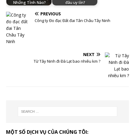
Những Tỉnh Nào?
đâu uy tín?
PREVIOUS
Công ty Đo đạc Đất đai Tân Châu Tây Ninh
NEXT
Từ Tây Ninh đi Đà Lạt bao nhiêu km ?
MỘT SỐ DỊCH VỤ CỦA CHÚNG TÔI: