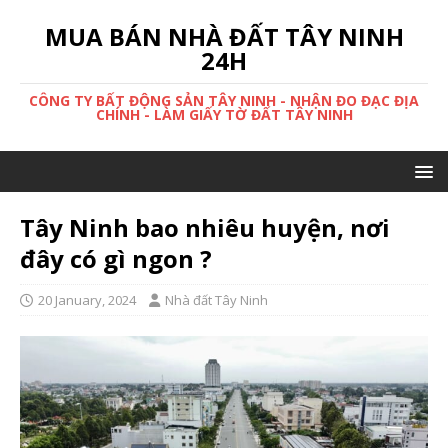
MUA BÁN NHÀ ĐẤT TÂY NINH
24H
CÔNG TY BẤT ĐỘNG SẢN TÂY NINH - NHẬN ĐO ĐẠC ĐỊA
CHÍNH - LÀM GIẤY TỜ ĐẤT TÂY NINH
Tây Ninh bao nhiêu huyện, nơi
đây có gì ngon ?
20 January, 2024
Nhà đất Tây Ninh