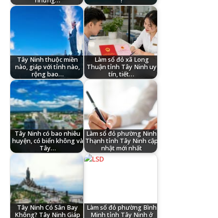
những…
?
Tây Ninh thuộc miền
Làm sổ đỏ xã Long
nào, giáp với tỉnh nào,
Thuận tỉnh Tây Ninh uy
rộng bao…
tín, tiết…
Tây Ninh có bao nhiêu
Làm sổ đỏ phường Ninh
huyện, có biển không và
Thạnh tỉnh Tây Ninh cập
Tây…
nhật mới nhất
Tây Ninh Có Sân Bay
Làm sổ đỏ phường Bình
Không? Tây Ninh Giáp
Minh tỉnh Tây Ninh ở