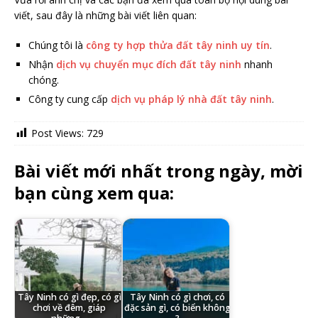
viết, sau đây là những bài viết liên quan:
Chúng tôi là
công ty hợp thửa đất tây ninh uy tín
.
Nhận
dịch vụ chuyển mục đích đất tây ninh
nhanh
chóng.
Công ty cung cấp
dịch vụ pháp lý nhà đất tây ninh
.
Post Views:
729
Bài viết mới nhất trong ngày, mời
bạn cùng xem qua:
Tây Ninh có gì đẹp, có gì
Tây Ninh có gì chơi, có
chơi về đêm, giáp
đặc sản gì, có biển không