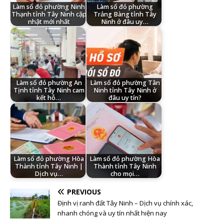
Làm sổ đỏ phường Ninh
Làm sổ đỏ phường
Thạnh tỉnh Tây Ninh cập
Trảng Bàng tỉnh Tây
nhật mới nhất
Ninh ở đâu uy…
Làm sổ đỏ phường An
Làm sổ đỏ phường Tân
Tịnh tỉnh Tây Ninh cam
Ninh tỉnh Tây Ninh ở
kết hỗ…
đâu uy tín?
Làm sổ đỏ phường Hòa
Làm sổ đỏ phường Hòa
Thành tỉnh Tây Ninh |
Thành tỉnh Tây Ninh
Dịch vụ…
cho mọi…
PREVIOUS
Định vị ranh đất Tây Ninh – Dịch vụ chính xác,
nhanh chóng và uy tín nhất hiện nay