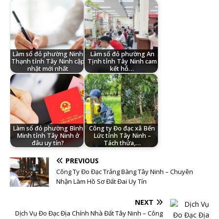
Làm sổ đỏ phường Ninh
Làm sổ đỏ phường An
Thạnh tỉnh Tây Ninh cập
Tịnh tỉnh Tây Ninh cam
nhật mới nhất
kết hỗ…
Làm sổ đỏ phường Bình
Công ty Đo đạc xã Bến
Minh tỉnh Tây Ninh ở
Lức tỉnh Tây Ninh –
đâu uy tín?
Tách thửa,…
PREVIOUS
Công Ty Đo Đạc Trảng Bàng Tây Ninh – Chuyên
Nhận Làm Hồ Sơ Đất Đai Uy Tín
NEXT
Dịch Vụ Đo Đạc Địa Chính Nhà Đất Tây Ninh – Công