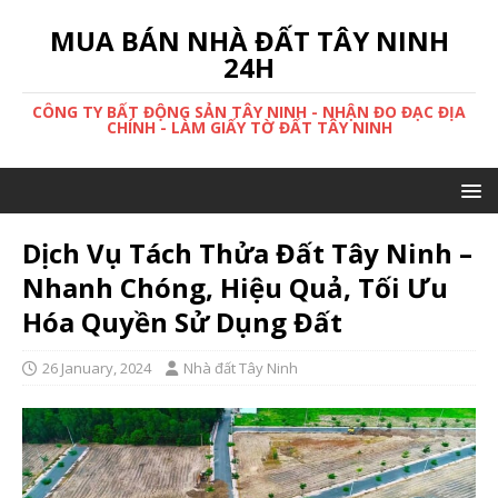
MUA BÁN NHÀ ĐẤT TÂY NINH
24H
CÔNG TY BẤT ĐỘNG SẢN TÂY NINH - NHẬN ĐO ĐẠC ĐỊA
CHÍNH - LÀM GIẤY TỜ ĐẤT TÂY NINH
Dịch Vụ Tách Thửa Đất Tây Ninh –
Nhanh Chóng, Hiệu Quả, Tối Ưu
Hóa Quyền Sử Dụng Đất
26 January, 2024
Nhà đất Tây Ninh