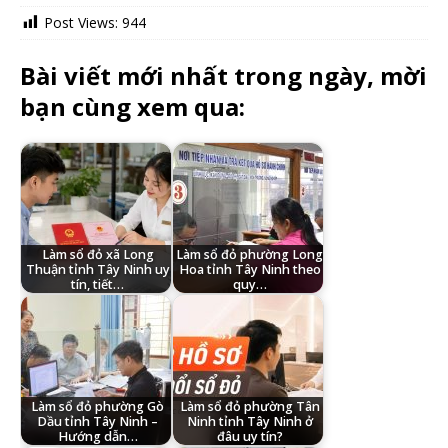
Post Views:
944
Bài viết mới nhất trong ngày, mời
bạn cùng xem qua:
Làm sổ đỏ xã Long
Làm sổ đỏ phường Long
Thuận tỉnh Tây Ninh uy
Hoa tỉnh Tây Ninh theo
tín, tiết…
quy…
Làm sổ đỏ phường Gò
Làm sổ đỏ phường Tân
Dầu tỉnh Tây Ninh –
Ninh tỉnh Tây Ninh ở
Hướng dẫn…
đâu uy tín?