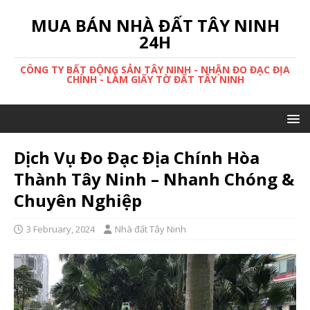
MUA BÁN NHÀ ĐẤT TÂY NINH
24H
CÔNG TY BẤT ĐỘNG SẢN TÂY NINH - NHẬN ĐO ĐẠC ĐỊA
CHÍNH - LÀM GIẤY TỜ ĐẤT TÂY NINH
Dịch Vụ Đo Đạc Địa Chính Hòa
Thành Tây Ninh – Nhanh Chóng &
Chuyên Nghiệp
3 February, 2024
Nhà đất Tây Ninh