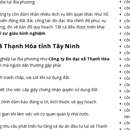
côn
đai tại địa phương.
cô
công ty còn đảm nhận nhiều dịch vụ liên quan khác như: hỗ
cô
ý biến động đất đai, công tác đo đạc địa chính để phục vụ
côn
ạng, đo vẽ bản đồ quy hoạch. Tất cả đều được triển khai
côn
ỹ sư giàu kinh nghiệm
.
côn
côn
xã Thạnh Hóa tỉnh Tây Ninh
côn
côn
nghiệp tại địa phương như
Công ty Đo đạc xã Thạnh Hóa
côn
ăn mà người dân thường gặp phải:
côn
côn
nh tranh chấp, sai sót khi sử dụng đất.
côn
côn
hiết cho việc cấp giấy chứng nhận quyền sử dụng đất.
côn
côn
 trình đảm bảo đúng vị trí, kích thước và quy hoạch.
côn
cô
i gian khi làm việc với cơ quan quản lý nhà nước.
ni
côn
g nhu cầu phát triển hạ tầng và dự án đầu tư tại xã Thạnh
côn