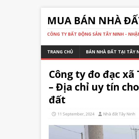
MUA BÁN NHÀ ĐẤT
CÔNG TY BẤT ĐỘNG SẢN TÂY NINH - NHẬN
TRANG CHỦ
BÁN NHÀ ĐẤT TẠI TÂY 
Công ty đo đạc xã
– Địa chỉ uy tín ch
đất
11 September, 2024
Nhà đất Tây Ninh