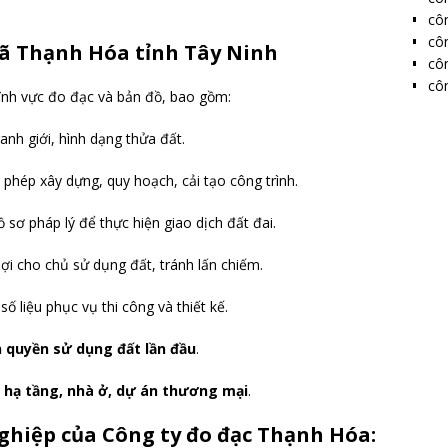
côn
côn
xã Thạnh Hóa tỉnh Tây Ninh
côn
côn
lĩnh vực đo đạc và bản đồ, bao gồm:
 ranh giới, hình dạng thửa đất.
n phép xây dựng, quy hoạch, cải tạo công trình.
ồ sơ pháp lý để thực hiện giao dịch đất đai.
ợi cho chủ sử dụng đất, tránh lấn chiếm.
số liệu phục vụ thi công và thiết kế.
 quyền sử dụng đất lần đầu
.
h hạ tầng, nhà ở, dự án thương mại
.
ghiệp của Công ty đo đạc Thạnh Hóa: