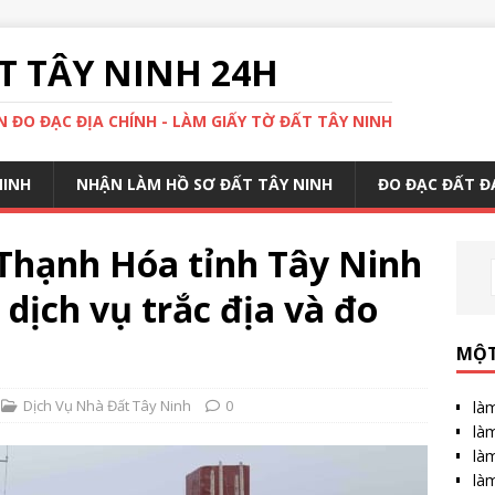
 TÂY NINH 24H
 ĐO ĐẠC ĐỊA CHÍNH - LÀM GIẤY TỜ ĐẤT TÂY NINH
NINH
NHẬN LÀM HỒ SƠ ĐẤT TÂY NINH
ĐO ĐẠC ĐẤT Đ
 Thạnh Hóa tỉnh Tây Ninh
o dịch vụ trắc địa và đo
MỘT
Dịch Vụ Nhà Đất Tây Ninh
0
làm
làm
làm
làm