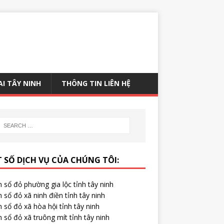
AI TÂY NINH
THÔNG TIN LIÊN HỆ
 SỐ DỊCH VỤ CỦA CHÚNG TÔI:
 sổ đỏ phường gia lộc tỉnh tây ninh
 sổ đỏ xã ninh điền tỉnh tây ninh
 sổ đỏ xã hòa hội tỉnh tây ninh
 sổ đỏ xã truông mít tỉnh tây ninh