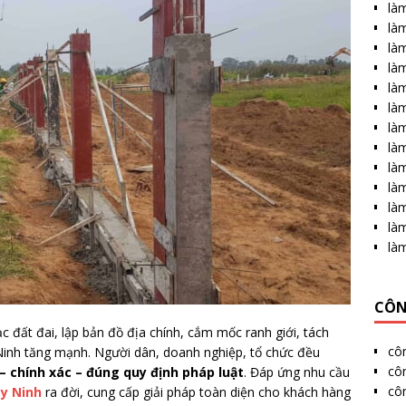
làm
làm
làm
là
làm
làm
là
làm
làm
làm
là
làm
là
CÔN
đất đai, lập bản đồ địa chính, cắm mốc ranh giới, tách
cô
Ninh tăng mạnh. Người dân, doanh nghiệp, tổ chức đều
côn
 chính xác – đúng quy định pháp luật
. Đáp ứng nhu cầu
cô
ây Ninh
ra đời, cung cấp giải pháp toàn diện cho khách hàng