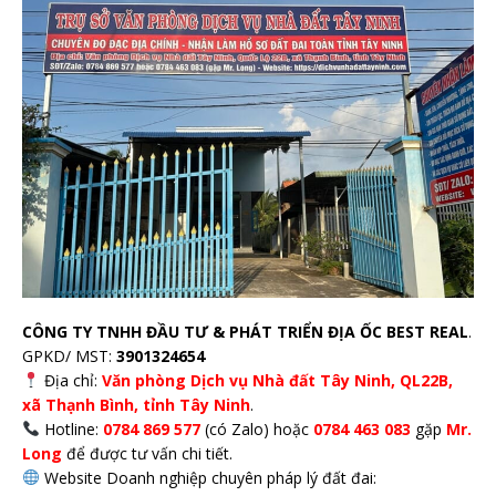
CÔNG TY TNHH ĐẦU TƯ & PHÁT TRIỂN ĐỊA ỐC BEST REAL
.
GPKD/ MST:
3901324654
Địa chỉ:
Văn phòng Dịch vụ Nhà đất Tây Ninh, QL22B,
xã Thạnh Bình, tỉnh Tây Ninh
.
Hotline:
0784 869 577
(có Zalo) hoặc
0784 463 083
gặp
Mr.
Long
để được tư vấn chi tiết.
Website Doanh nghiệp chuyên pháp lý đất đai: