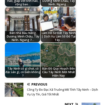
nào, giáp với tỉnh nào,
Dương Minh Châu, Tây
rộng bao…
Ninh. Ngang…
Bán nhà Bàu Năng,
Làm Hồ Sơ Đất Tây Ninh
Dương Minh Châu, Tây
| Dịch Vụ Làm Sổ Đỏ Tại
Ninh. Ngang 7…
Tây…
Tây Ninh có gì chơi, có
Bản Đồ Quy Hoạch Bến
đặc sản gì, có biển không
Cầu Tây Ninh Mới Nhất
?
Hiện Nay
PREVIOUS
Công Ty Đo Đạc Xã Truông Mít Tỉnh Tây Ninh – Dịch
Vụ Uy Tín, Giá Tốt Nhất
NEXT