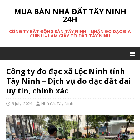
MUA BÁN NHÀ ĐẤT TÂY NINH
24H
CÔNG TY BẤT ĐỘNG SẢN TÂY NINH - NHẬN ĐO ĐẠC ĐỊA
CHÍNH - LÀM GIẤY TỜ ĐẤT TÂY NINH
Công ty đo đạc xã Lộc Ninh tỉnh
Tây Ninh – Dịch vụ đo đạc đất đai
uy tín, chính xác
9 July, 2024
Nhà đất Tây Ninh