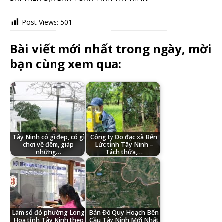
Post Views:
501
Bài viết mới nhất trong ngày, mời
bạn cùng xem qua:
Tây Ninh có gì đẹp, có gì
Công ty Đo đạc xã Bến
chơi về đêm, giáp
Lức tỉnh Tây Ninh –
những…
Tách thửa,…
Làm sổ đỏ phường Long
Bản Đồ Quy Hoạch Bến
Hoa tỉnh Tây Ninh theo
Cầu Tây Ninh Mới Nhất