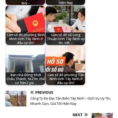
quy…
Hiện Nay
Làm sổ đỏ phường Bình
Làm sổ đỏ xã Long
Minh tỉnh Tây Ninh ở
Thuận tỉnh Tây Ninh uy
đâu uy tín?
tín, tiết…
Bán nhà Đồng Khởi
Làm sổ đỏ phường Tân
Châu Thành, 5x27m, thổ
Ninh tỉnh Tây Ninh ở
cư 50m2 giá…
đâu uy tín?
PREVIOUS
Công Ty Đo Đạc Tân Biên Tây Ninh – Dịch Vụ Uy Tín,
Nhanh Gọn, Giá Tốt Hiện Nay
NEXT