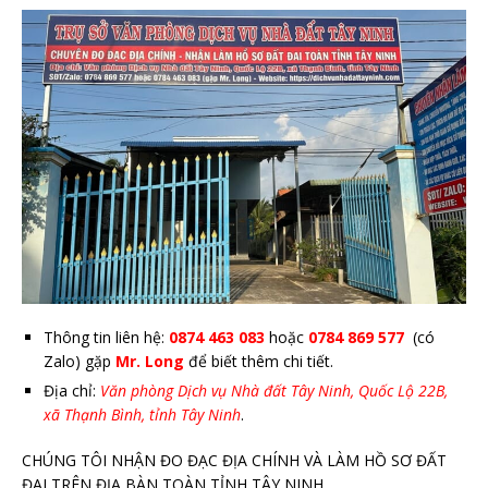
Thông tin liên hệ:
0874 463 083
hoặc
0784 869 577
(có
Zalo) gặp
Mr. Long
để biết thêm chi tiết.
Địa chỉ:
Văn phòng Dịch vụ Nhà đất Tây Ninh, Quốc Lộ 22B,
xã Thạnh Bình, tỉnh Tây Ninh
.
CHÚNG TÔI NHẬN ĐO ĐẠC ĐỊA CHÍNH VÀ LÀM HỒ SƠ ĐẤT
ĐAI TRÊN ĐỊA BÀN TOÀN TỈNH TÂY NINH.