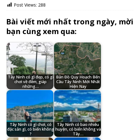
Post Views:
288
Bài viết mới nhất trong ngày, mời
bạn cùng xem qua:
Tây Ninh có gì đẹp, có gì
Bản Đồ Quy Hoạch Bến
chơi về đêm, giáp
Cầu Tây Ninh Mới Nhất
những…
Hiện Nay
Tây Ninh có gì chơi, có
Tây Ninh có bao nhiêu
đặc sản gì, có biển không
huyện, có biển không và
?
Tây…