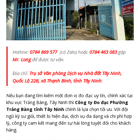
Hotline:
0784 869 577
(có Zalo) hoặc
0784 463 083
gặp
Mr. Long
để được tư vấn.
Địa chỉ:
Trụ sở Văn phòng Dịch vụ Nhà đất Tây Ninh,
Quốc Lộ 22B, xã Thạnh Bình, tỉnh Tây Ninh
.
Nếu bạn đang tìm kiếm một đơn vị đo đạc uy tín, chính xác tại
khu vực Trảng Bàng, Tây Ninh thì
Công ty Đo đạc Phường
Trảng Bàng tỉnh Tây Ninh
chính là lựa chọn tối ưu. Với đội
ngũ kỹ sư giỏi, thiết bị hiện đại, dịch vụ đa dạng và chi phí hợp
lý, công ty cam kết mang đến sự hài lòng tuyệt đối cho khách
hàng.