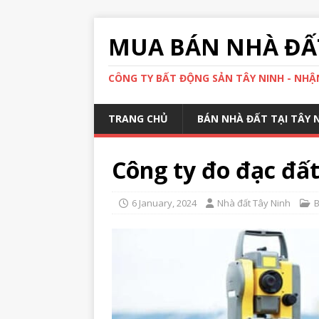
MUA BÁN NHÀ ĐẤT
CÔNG TY BẤT ĐỘNG SẢN TÂY NINH - NHẬN
TRANG CHỦ
BÁN NHÀ ĐẤT TẠI TÂY 
Công ty đo đạc đất
6 January, 2024
Nhà đất Tây Ninh
B