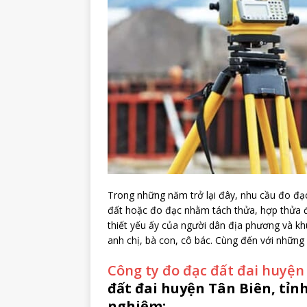
Trong những năm trở lại đây, nhu cầu đo đạc
đất hoặc đo đạc nhằm tách thửa, hợp thửa đ
thiết yếu ấy của người dân địa phương và kh
anh chị, bà con, cô bác. Cùng đến với những 
Công ty đo đạc đất đai huyện
đất đai huyện Tân Biên, tỉn
nghiệm: