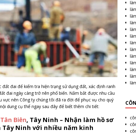
làm
làm
làm
là
làm
làm
là
làm
làm
làm
là
làm
là
 đất đai để kiểm tra hiện trạng sử dụng đất, xác định ranh
ất đai ngày càng trở nên phổ biến. Nắm bắt được nhu cầu
u vực nên Công ty chúng tôi đã ra đời để phục vụ cho quý
CÔN
nội dung cụ thể ngay sau đây để biết thêm chi tiết:
cô
 Tân Biên
, Tây Ninh – Nhận làm hồ sơ
côn
h Tây Ninh với nhiều năm kinh
cô