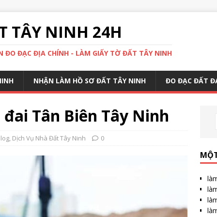
 TÂY NINH 24H
 ĐO ĐẠC ĐỊA CHÍNH - LÀM GIẤY TỜ ĐẤT TÂY NINH
NINH
NHẬN LÀM HỒ SƠ ĐẤT TÂY NINH
ĐO ĐẠC ĐẤT Đ
 đai Tân Biên Tây Ninh
log
,
Dịch Vụ Nhà Đất Tây Ninh
0
MỘT
làm
làm
làm
làm