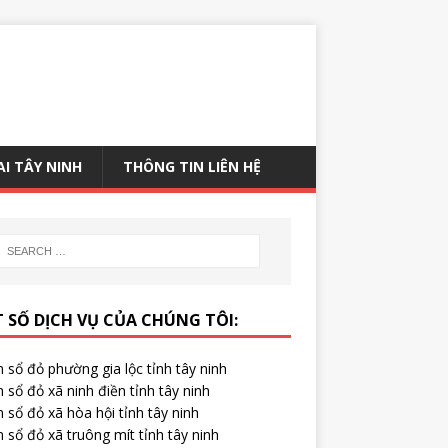
AI TÂY NINH
THÔNG TIN LIÊN HỆ
 SỐ DỊCH VỤ CỦA CHÚNG TÔI:
 sổ đỏ phường gia lộc tỉnh tây ninh
 sổ đỏ xã ninh điền tỉnh tây ninh
 sổ đỏ xã hòa hội tỉnh tây ninh
 sổ đỏ xã truông mít tỉnh tây ninh