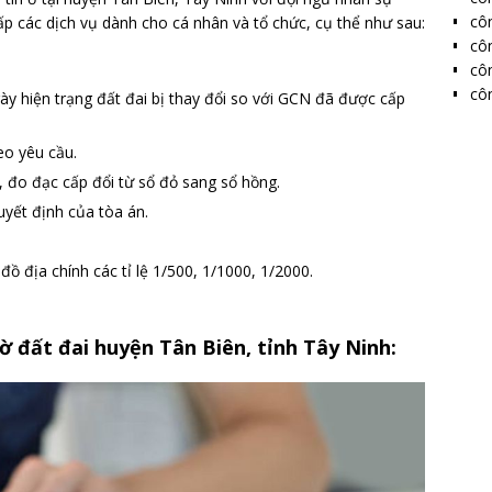
côn
p các dịch vụ dành cho cá nhân và tổ chức, cụ thể như sau:
côn
côn
côn
gày hiện trạng đất đai bị thay đổi so với GCN đã được cấp
eo yêu cầu.
, đo đạc cấp đổi từ sổ đỏ sang sổ hồng.
uyết định của tòa án.
đồ địa chính các tỉ lệ 1/500, 1/1000, 1/2000.
ờ đất đai huyện Tân Biên, tỉnh Tây Ninh: