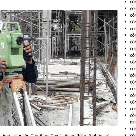
côn
cô
cô
côn
côn
côn
côn
côn
côn
côn
côn
côn
côn
côn
côn
côn
côn
cô
ni
côn
côn
 tín ở tại huyện Tân Biên, Tây Ninh với đội ngũ nhân sự