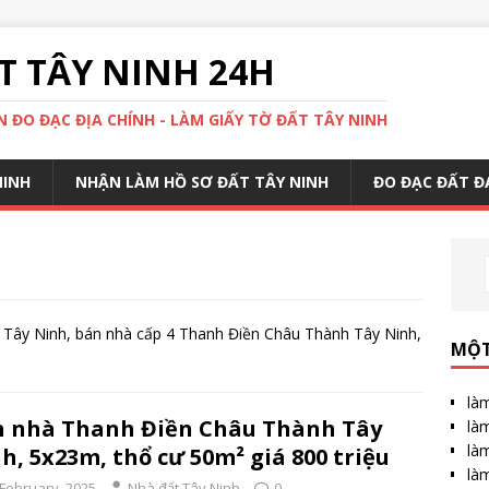
 TÂY NINH 24H
 ĐO ĐẠC ĐỊA CHÍNH - LÀM GIẤY TỜ ĐẤT TÂY NINH
NINH
NHẬN LÀM HỒ SƠ ĐẤT TÂY NINH
ĐO ĐẠC ĐẤT Đ
Tây Ninh, bán nhà cấp 4 Thanh Điền Châu Thành Tây Ninh,
MỘT
làm
 nhà Thanh Điền Châu Thành Tây
làm
làm
h, 5x23m, thổ cư 50m² giá 800 triệu
làm
 February, 2025
Nhà đất Tây Ninh
0