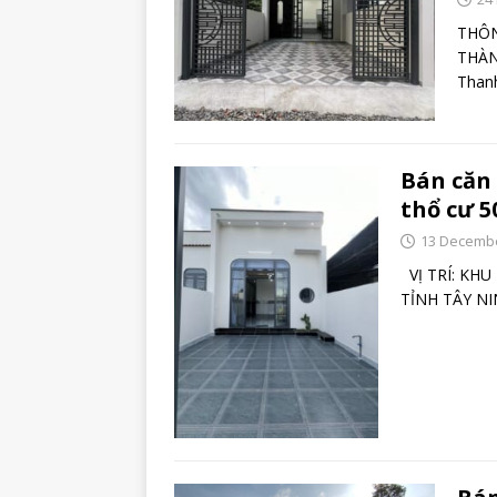
THÔN
THÀN
Than
Bán căn
thổ cư 5
13 Decembe
VỊ TRÍ: KHU
TỈNH TÂY N