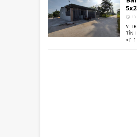
Bán
5x2
13
VỊ T
TỈNH 
x
[…]