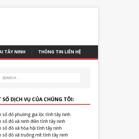
AI TÂY NINH
THÔNG TIN LIÊN HỆ
 SỐ DỊCH VỤ CỦA CHÚNG TÔI:
 sổ đỏ phường gia lộc tỉnh tây ninh
 sổ đỏ xã ninh điền tỉnh tây ninh
 sổ đỏ xã hòa hội tỉnh tây ninh
 sổ đỏ xã truông mít tỉnh tây ninh