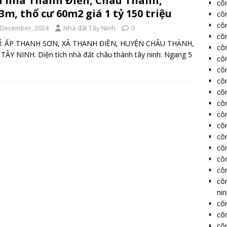
 nhà Thanh Điền, Châu Thành,
cô
3m, thổ cư 60m2 giá 1 tỷ 150 triệu
cô
côn
 December, 2024
Nhà đất Tây Ninh
0
côn
RÍ: ẤP THANH SƠN, XÃ THANH ĐIỀN, HUYỆN CHÂU THÀNH,
côn
TÂY NINH. Diện tích nhà đất châu thành tây ninh: Ngang 5
côn
côn
côn
côn
côn
côn
côn
côn
côn
côn
côn
cô
ni
côn
côn
côn