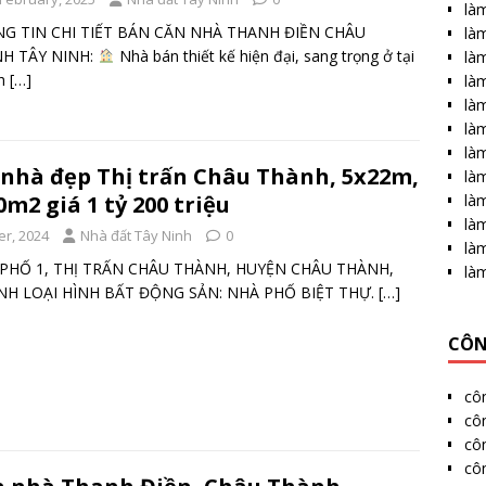
làm
G TIN CHI TIẾT BÁN CĂN NHÀ THANH ĐIỀN CHÂU
làm
H TÂY NINH:
Nhà bán thiết kế hiện đại, sang trọng ở tại
làm
h
[…]
là
làm
làm
là
 nhà đẹp Thị trấn Châu Thành, 5x22m,
làm
làm
0m2 giá 1 tỷ 200 triệu
làm
r, 2024
Nhà đất Tây Ninh
0
là
 PHỐ 1, THỊ TRẤN CHÂU THÀNH, HUYỆN CHÂU THÀNH,
làm
INH LOẠI HÌNH BẤT ĐỘNG SẢN: NHÀ PHỐ BIỆT THỰ.
[…]
CÔN
cô
côn
cô
côn